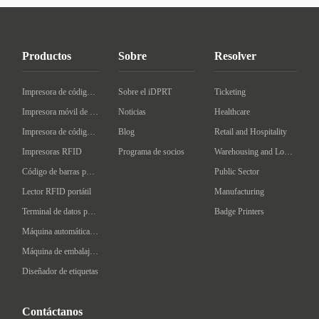
Productos
Sobre
Resolver
Impresora de código de barras de escritorio
Sobre el iDPRT
Ticketing
Impresora móvil de código de barras
Noticias
Healthcare
Impresora de código de barras Industrial
Blog
Retail and Hospitality
Impresoras RFID
Programa de socios
Warehousing and Logistics
Código de barras portátil
Public Sector
Lector RFID portátil
Manufacturing
Terminal de datos portátil
Badge Printers
Máquina automática de etiquetado
Máquina de embalaje inteligente
Diseñador de etiquetas
Contáctanos