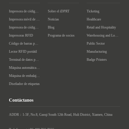
Impresora de código de barras de escritorio
Sobre el iDPRT
Ticketing
Impresora móvil de código de barras
Noticias
Healthcare
Impresora de código de barras Industrial
Blog
Retail and Hospitality
Impresoras RFID
Programa de socios
Warehousing and Logistics
Código de barras portátil
Public Sector
Lector RFID portátil
Manufacturing
Terminal de datos portátil
Badge Printers
Máquina automática de etiquetado
Máquina de embalaje inteligente
Diseñador de etiquetas
Contáctanos
ADDR：1-5F, No.8, Gaoqi South 12th Road, Huli District, Xiamen, China
