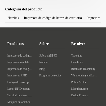
Categoría del producto
Herelink
Impresora de código de barras de escritorio
Impresora móv
Productos
Sobre
Resolver
Impresora de código de barras de escritorio
Sobre el iDPRT
Ticketing
Impresora móvil de código de barras
Noticias
Healthcare
Impresora de código de barras Industrial
Blog
Retail and Hospitality
Impresoras RFID
Programa de socios
Warehousing and Logistics
Código de barras portátil
Public Sector
Lector RFID portátil
Manufacturing
Terminal de datos portátil
Badge Printers
Máquina automática de etiquetado