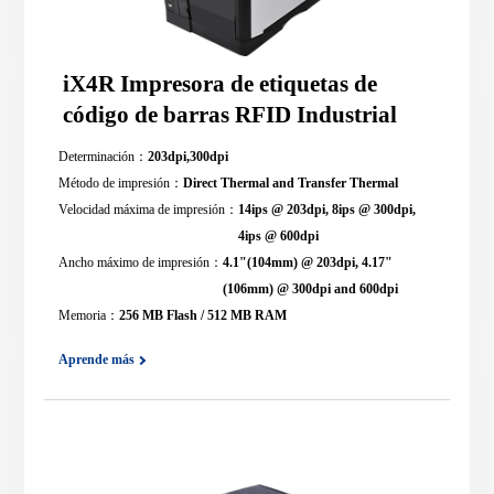
iX4R Impresora de etiquetas de
código de barras RFID Industrial
Determinación：
203dpi,300dpi
Método de impresión：
Direct Thermal and Transfer Thermal
Velocidad máxima de impresión：
14ips @ 203dpi, 8ips @ 300dpi,
4ips @ 600dpi
Ancho máximo de impresión：
4.1"(104mm) @ 203dpi, 4.17"
(106mm) @ 300dpi and 600dpi
Memoria：
256 MB Flash / 512 MB RAM
Aprende más