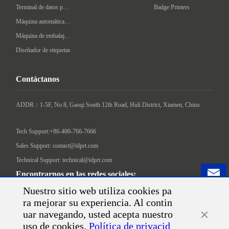
Terminal de datos portátil
Badge Printers
Máquina automática de etiquetado
Máquina de embalaje inteligente
Diseñador de etiquetas
Contáctanos
ADDR：1-5F, No.8, Gaoqi South 12th Road, Huli District, Xiamen, China

Tech Support:+86-400-766-7666
Sales Support: contact@idprt.com
Technical Support: technical@idprt.com
Encontrarnos en las redes sociales:
Nuestro sitio web utiliza cookies pa
ra mejorar su experiencia. Al contin
uar navegando, usted acepta nuestro
uso de cookies.
Política de privacid