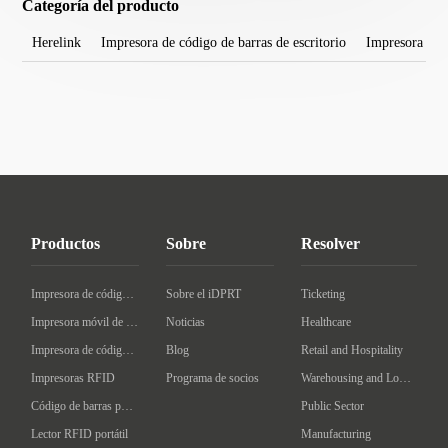
Categoría del producto
Herelink
Impresora de código de barras de escritorio
Impresora móv
Productos
Sobre
Resolver
Impresora de código de barras de escritorio
Sobre el iDPRT
Ticketing
Impresora móvil de código de barras
Noticias
Healthcare
Impresora de código de barras Industrial
Blog
Retail and Hospitality
Impresoras RFID
Programa de socios
Warehousing and Logistics
Código de barras portátil
Public Sector
Lector RFID portátil
Manufacturing