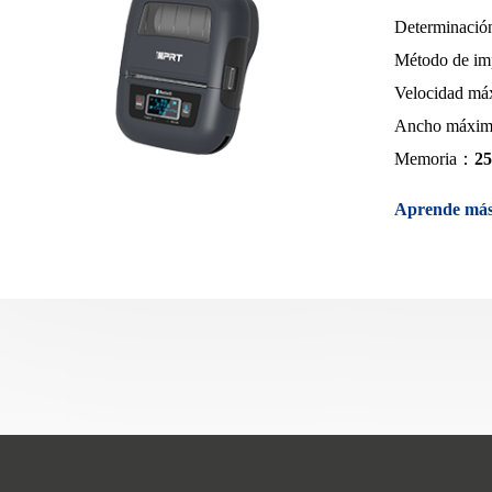
Determinaci
Método de i
Velocidad má
Ancho máxim
Memoria：
2
Aprende má