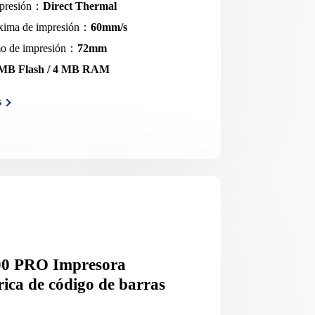
mpresión：
Direct Thermal
xima de impresión：
60mm/s
o de impresión：
72mm
 MB Flash / 4 MB RAM
s
0 PRO Impresora
ica de código de barras