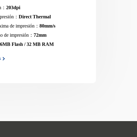
ón：
203dpi
mpresión：
Direct Thermal
xima de impresión：
80mm/s
o de impresión：
72mm
56MB Flash / 32 MB RAM
s