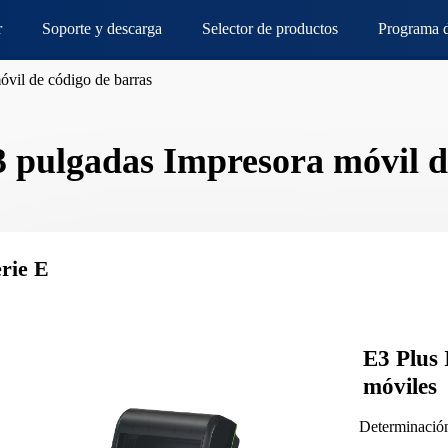
r
Soporte y descarga
Selector de productos
Programa d
óvil de código de barras
3 pulgadas Impresora móvil d
erie E
E3 Plus 
móviles
Determinaci