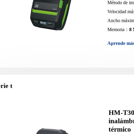
Método de i
Velocidad má
Ancho máxim
Memoria：
8
Aprende má
rie t
HM-T30
inalámbr
térmico