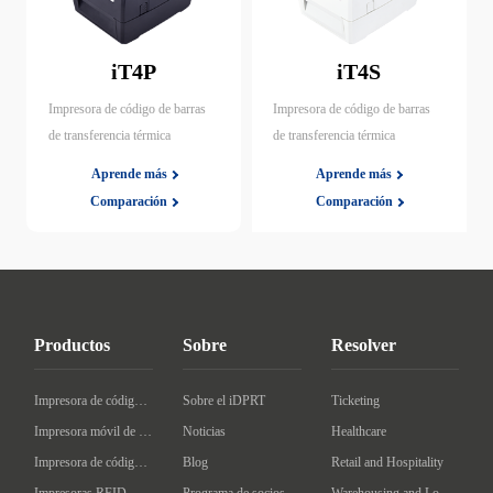
iT4P
iT4S
Impresora de código de barras
Impresora de código de barras
de transferencia térmica
de transferencia térmica
Aprende más
Aprende más
Comparación
Comparación
Productos
Sobre
Resolver
Impresora de código de barras de escritorio
Sobre el iDPRT
Ticketing
Impresora móvil de código de barras
Noticias
Healthcare
Impresora de código de barras Industrial
Blog
Retail and Hospitality