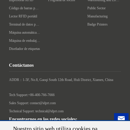
Impresoras RFID
Programa de socios
Warehousing and Logistics
Código de barras portátil
Public Sector
Lector RFID portátil
Manufacturing
Terminal de datos portátil
Badge Printers
Máquina automática de etiquetado
Máquina de embalaje inteligente
Diseñador de etiquetas
Contáctanos
ADDR：1-5F, No.8, Gaoqi South 12th Road, Huli District, Xiamen, China

Tech Support:+86-400-766-7666
Sales Support: contact@idprt.com
Technical Support: technical@idprt.com
Encontrarnos en las redes sociales:
Nuestro sitio web utiliza cookies pa