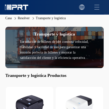
Casa
Resolver
Transporte y logística
Transporte y logística
La solución de billetes de idrt combina velocidad,
fiabilidad y facilidad de uso para garantizar una
emisión perfecta de billetes y mejorar la
satisfacción del cliente y la eficiencia operativa.
Garantiza una integración perfecta con los
sistemas de billetes existentes y admite la
impresión cifrada para proteger la información
Transporte y logística Productos
sensible en las entradas, mejorando así la
seguridad en entornos de alto riesgo.