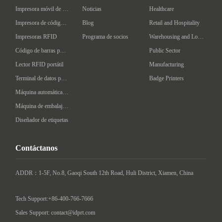
Impresora móvil de código de barras
Noticias
Healthcare
Impresora de código de barras Industrial
Blog
Retail and Hospitality
Impresoras RFID
Programa de socios
Warehousing and Logistics
Código de barras portátil
Public Sector
Lector RFID portátil
Manufacturing
Terminal de datos portátil
Badge Printers
Máquina automática de etiquetado
Máquina de embalaje inteligente
Diseñador de etiquetas
Contáctanos
ADDR：1-5F, No.8, Gaoqi South 12th Road, Huli District, Xiamen, China

Tech Support:+86-400-766-7666
Sales Support: contact@idprt.com