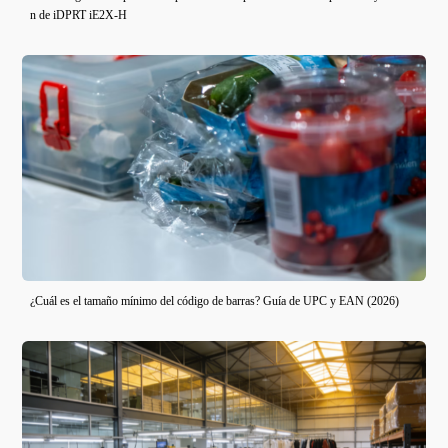
n de iDPRT iE2X-H
¿Cuál es el tamaño mínimo del código de barras? Guía de UPC y EAN (2026)