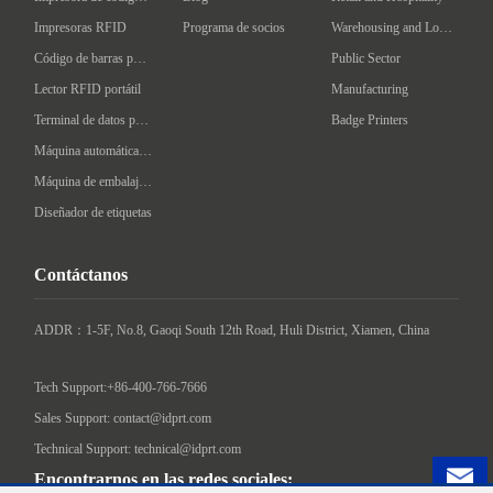
Impresoras RFID
Programa de socios
Warehousing and Logistics
Código de barras portátil
Public Sector
Lector RFID portátil
Manufacturing
Terminal de datos portátil
Badge Printers
Máquina automática de etiquetado
Máquina de embalaje inteligente
Diseñador de etiquetas
Contáctanos
ADDR：1-5F, No.8, Gaoqi South 12th Road, Huli District, Xiamen, China

Tech Support:+86-400-766-7666
Sales Support: contact@idprt.com
Technical Support: technical@idprt.com
Encontrarnos en las redes sociales: