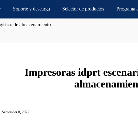
r
Soporte y descarga
Selector de productos
Programa d
ogístico de almacenamiento
Impresoras idprt escenari
almacenamien
September 8, 2022