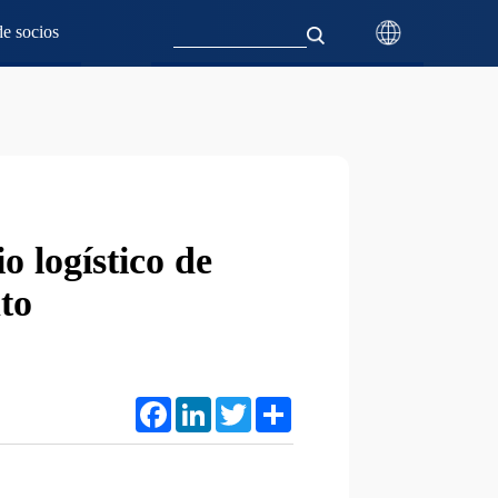
e socios
o logístico de
to
Facebook
LinkedIn
Twitter
Share