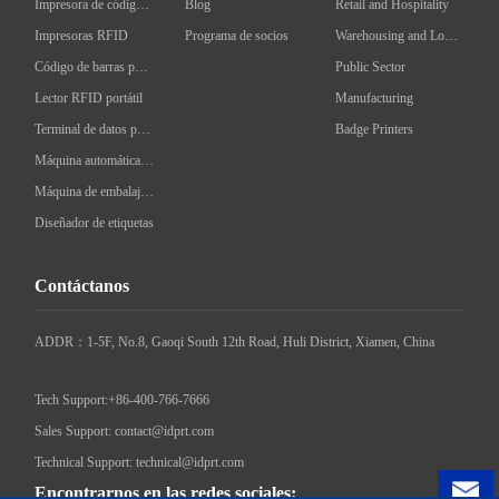
Impresora de código de barras Industrial
Blog
Retail and Hospitality
Impresoras RFID
Programa de socios
Warehousing and Logistics
Código de barras portátil
Public Sector
Lector RFID portátil
Manufacturing
Terminal de datos portátil
Badge Printers
Máquina automática de etiquetado
Máquina de embalaje inteligente
Diseñador de etiquetas
Contáctanos
ADDR：1-5F, No.8, Gaoqi South 12th Road, Huli District, Xiamen, China

Tech Support:+86-400-766-7666
Sales Support: contact@idprt.com
Technical Support: technical@idprt.com
Encontrarnos en las redes sociales: