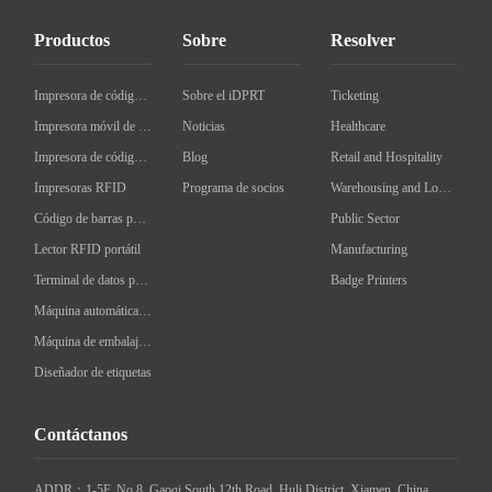
Productos
Sobre
Resolver
Impresora de código de barras de escritorio
Sobre el iDPRT
Ticketing
Impresora móvil de código de barras
Noticias
Healthcare
Impresora de código de barras Industrial
Blog
Retail and Hospitality
Impresoras RFID
Programa de socios
Warehousing and Logistics
Código de barras portátil
Public Sector
Lector RFID portátil
Manufacturing
Terminal de datos portátil
Badge Printers
Máquina automática de etiquetado
Máquina de embalaje inteligente
Diseñador de etiquetas
Contáctanos
ADDR：1-5F, No.8, Gaoqi South 12th Road, Huli District, Xiamen, China
