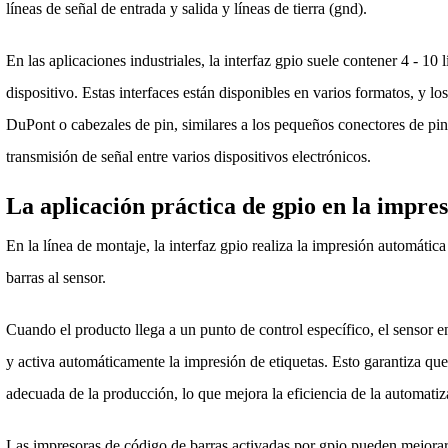
líneas de señal de entrada y salida y líneas de tierra (gnd).
En las aplicaciones industriales, la interfaz gpio suele contener 4 - 10 
dispositivo. Estas interfaces están disponibles en varios formatos, y l
DuPont o cabezales de pin, similares a los pequeños conectores de pi
transmisión de señal entre varios dispositivos electrónicos.
La aplicación práctica de gpio en la impre
En la línea de montaje, la interfaz gpio realiza la impresión automát
barras al sensor.
Cuando el producto llega a un punto de control específico, el sensor en
y activa automáticamente la impresión de etiquetas. Esto garantiza qu
adecuada de la producción, lo que mejora la eficiencia de la automatiza
Las impresoras de código de barras activadas por gpio pueden mejorar