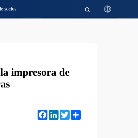
e socios
 la impresora de
ras
Facebook
LinkedIn
Twitter
Share