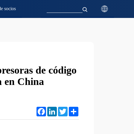
e socios
presoras de código
a en China
Facebook
LinkedIn
Twitter
Share