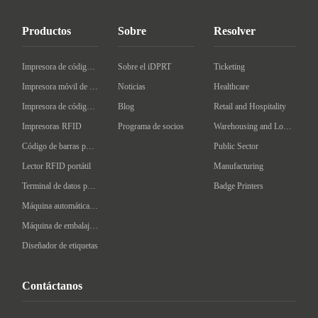
Productos
Sobre
Resolver
Impresora de código de barras de escritorio
Sobre el iDPRT
Ticketing
Impresora móvil de código de barras
Noticias
Healthcare
Impresora de código de barras Industrial
Blog
Retail and Hospitality
Impresoras RFID
Programa de socios
Warehousing and Logistics
Código de barras portátil
Public Sector
Lector RFID portátil
Manufacturing
Terminal de datos portátil
Badge Printers
Máquina automática de etiquetado
Máquina de embalaje inteligente
Diseñador de etiquetas
Contáctanos