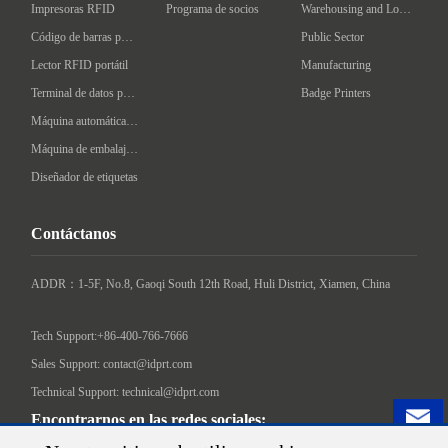
Impresoras RFID
Programa de socios
Warehousing and Logistics
Código de barras portátil
Public Sector
Lector RFID portátil
Manufacturing
Terminal de datos portátil
Badge Printers
Máquina automática de etiquetado
Máquina de embalaje inteligente
Diseñador de etiquetas
Contáctanos
ADDR：1-5F, No.8, Gaoqi South 12th Road, Huli District, Xiamen, China

Tech Support:+86-400-766-7666
Sales Support: contact@idprt.com
Technical Support: technical@idprt.com
Encontrarnos en las redes sociales: